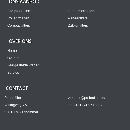
ONS AANBOD
Alle producten
Draadframefilters
Rollen/matten
Paneelfilters
Compactfilters
Zakkenfilters
OVER ONS
Home
Over ons
Veelgestelde vragen
Service
CONTACT
Pattonfilter
verkoop@pattonfilter.eu
Veilingweg 2A
Tel. (+31) 418 578317
5301 KM Zaltbommel