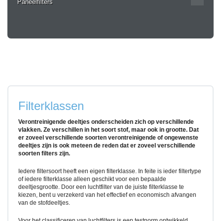
Paneelfilters
Filterklassen
Verontreinigende deeltjes onderscheiden zich op verschillende
vlakken. Ze verschillen in het soort stof, maar ook in grootte. Dat
er zoveel verschillende soorten verontreinigende of ongewenste
deeltjes zijn is ook meteen de reden dat er zoveel verschillende
soorten filters zijn.
Iedere filtersoort heeft een eigen filterklasse. In feite is ieder filtertype
of iedere filterklasse alleen geschikt voor een bepaalde
deeltjesgrootte. Door een luchtfilter van de juiste filterklasse te
kiezen, bent u verzekerd van het effectief en economisch afvangen
van de stofdeeltjes.
Voor het classificeren van luchtfilters is een testnorm ontwikkeld.