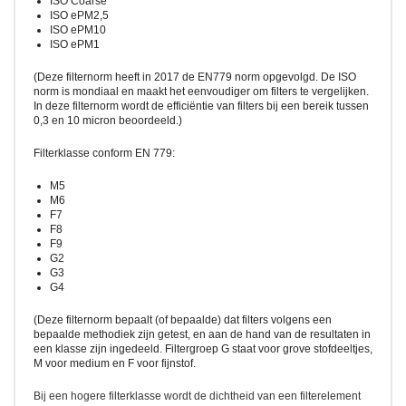
ISO Coarse
ISO ePM2,5
ISO ePM10
ISO ePM1
(Deze filternorm heeft in 2017 de EN779 norm opgevolgd. De ISO
norm is mondiaal en maakt het eenvoudiger om filters te vergelijken.
In deze filternorm wordt de efficiëntie van filters bij een bereik tussen
0,3 en 10 micron beoordeeld.)
Filterklasse conform EN 779:
M5
M6
F7
F8
F9
G2
G3
G4
(Deze filternorm bepaalt (of bepaalde) dat filters volgens een
bepaalde methodiek zijn getest, en aan de hand van de resultaten in
een klasse zijn ingedeeld. Filtergroep G staat voor grove stofdeeltjes,
M voor medium en F voor fijnstof.
Bij een hogere filterklasse wordt de dichtheid van een filterelement